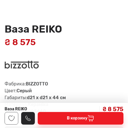
Ваза REIKO
₴ 8 575
Фабрика:
BIZZOTTO
Цвет:
Серый
Габариты:
d21 x d21 x 44 см
Материал:
Керамiка
₴ 8 575
Ваза REIKO
Артикул:
0503440
В корзину