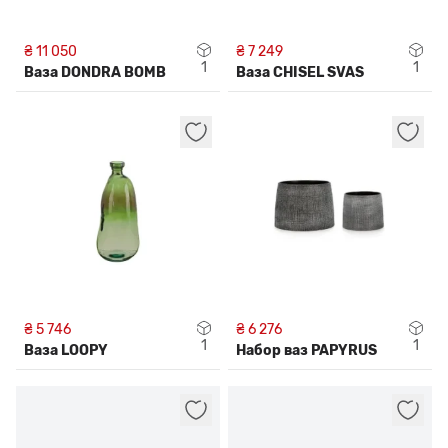
₴ 11 050
₴ 7 249
1
1
Ваза DONDRA BOMB
Ваза CHISEL SVAS
₴ 5 746
₴ 6 276
1
1
Ваза LOOPY
Набор ваз PAPYRUS