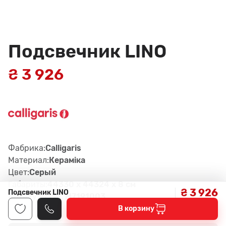
Подсвечник LINO
₴ 3 926
Фабрика:
Calligaris
Материал:
Керамiка
Цвет:
Серый
Габариты:
44330 x 44324 x 8 см
₴ 3 926
Подсвечник LINO
Артикул:
7191, M7191003
В корзину