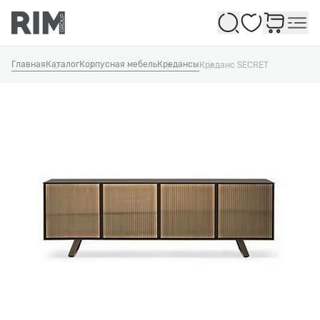
Избранное
Главная
Каталог
Корпусная мебель
Кредансы
Креданс SECRET