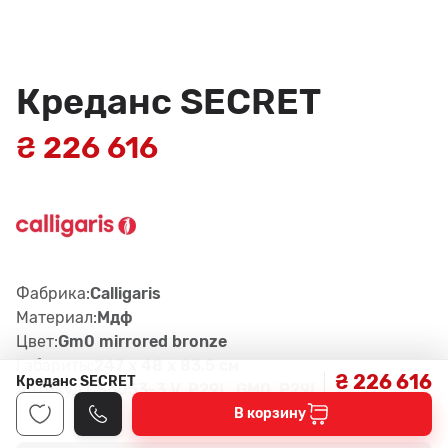
Креданс SECRET
₴ 226 616
Фабрика:
Calligaris
Материал:
Мдф
Цвет:
Gm0 mirrored bronze
Габариты:
247 x 48 x 83,5 см
₴ 226 616
Креданс SECRET
Артикул:
CS6053-3 V, P29L, GM0, P29L
В корзину