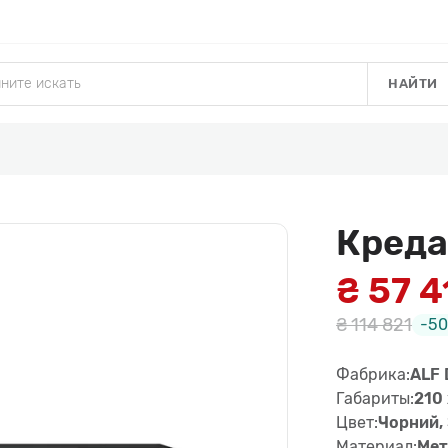
НАЙТИ
Креда
₴ 57 4
₴ 114 821
-5
Фабрика:
ALF 
Габариты:
210 
Цвет:
Чорний,
Материал:
Мет