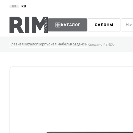
UK
RU
КАТАЛОГ
САЛОНЫ
Главная
Каталог
Корпусная мебель
Кредансы
Креданс KENDO