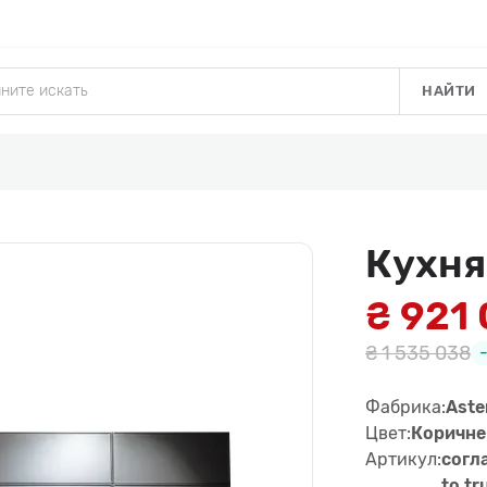
НАЙТИ
Кухн
₴ 921
₴ 1 535 038
Фабрика:
Aste
Цвет:
Коричне
Артикул:
согл
to tr