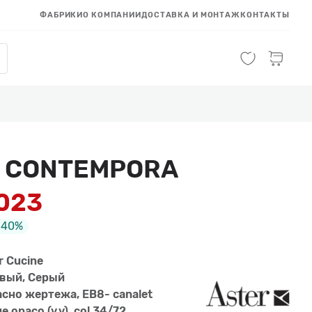
ФАБРИКИ
О КОМПАНИИ
ДОСТАВКА И МОНТАЖ
КОНТАКТЫ
я CONTEMPORA
 023
-40%
r Cucine
вый, Серый
асно жертежа, EB8- canalet
ue opaco (v.v), col.34/72