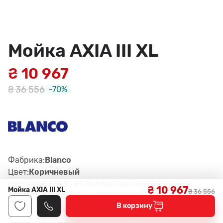
Мойка AXIA III XL
₴ 10 967
₴ 36 556
-70%
Фабрика:
Blanco
Цвет:
Коричневый
Артикул:
523531 6S Rohteil Classic 6S S
₴ 10 967
Мойка AXIA III XL
₴ 36 556
ilg. Jasmin
В корзину