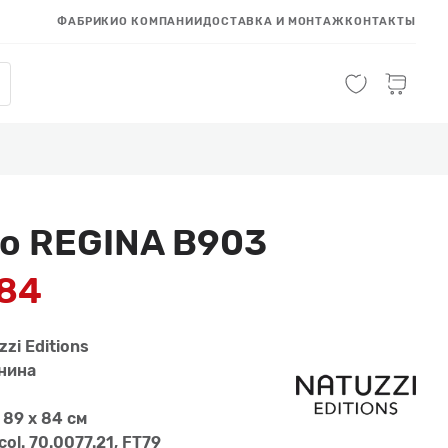
ФАБРИКИ
О КОМПАНИИ
ДОСТАВКА И МОНТАЖ
КОНТАКТЫ
о REGINA B903
284
zzi Editions
нина
 89 x 84 см
col. 70.0077.21, FT79