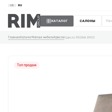
UK
RU
КАТАЛОГ
САЛОНЫ
Главная
Каталог
Мягкая мебель
Кресла
Кресло REGINA B903
Топ продаж