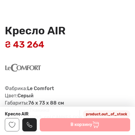
Кресло AIR
₴ 43 264
Фабрика:
Le Comfort
Цвет:
Серый
Габариты:
76 x 73 x 88 см
Материал:
Тканина
Кресло AIR
product.out_of_stock
Артикул:
P1000, col.CANNES 004, Air H22
,5 metallo vern. nero
В корзину