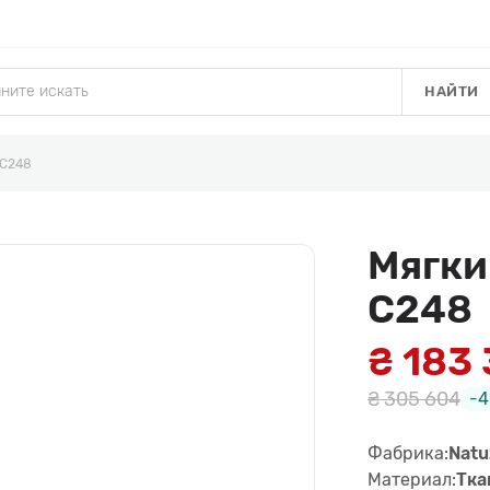
НАЙТИ
 C248
Мягки
C248
₴ 183
₴ 305 604
-
Фабрика:
Natu
Материал:
Тка