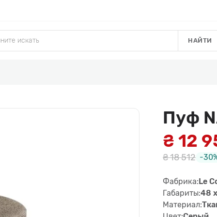
НАЙТИ
Пуф 
₴ 12 
₴ 18 512
-30
Фабрика:
Le C
Габариты:
48 x
Материал:
Тка
Цвет:
Серый