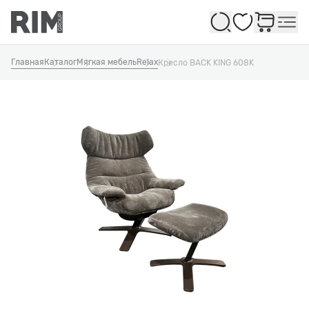
Избранное
Главная
Каталог
Мягкая мебель
Relax
Кресло BACK KING 608K