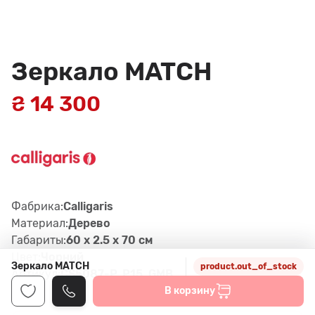
Зеркало MATCH
₴ 14 300
Фабрика:
Calligaris
Материал:
Дерево
Габариты:
60 x 2.5 x 70 см
Цвет:
Чорний
Зеркало MATCH
product.out_of_stock
Артикул:
CS5087-P, P15, GMB
В корзину