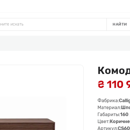
НАЙТИ
Комо
₴ 110 
Фабрика:
Calli
Материал:
Шп
Габариты:
160 
Цвет:
Коричне
Артикул:
CS60