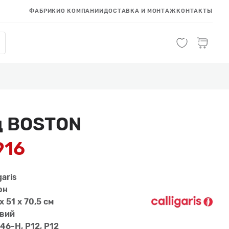
ФАБРИКИ
О КОМПАНИИ
ДОСТАВКА И МОНТАЖ
КОНТАКТЫ
д BOSTON
916
garis
он
x 51 x 70,5 см
вий
46-H, P12, P12