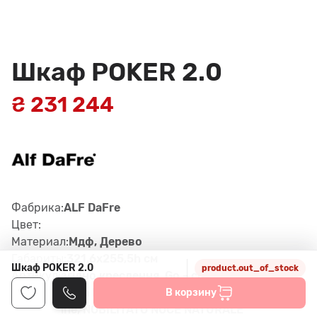
Шкаф POKER 2.0
₴ 231 244
Фабрика:
ALF DaFre
Цвет:
Материал:
Мдф, Дерево
Габариты:
321,6х255,5h см
Шкаф POKER 2.0
product.out_of_stock
Артикул:
згiдно креслення, Go - col. To
rtora Noblitato Licio, Moka Sh
В корзину
ine, NOBILITATO NOCE NATURALE