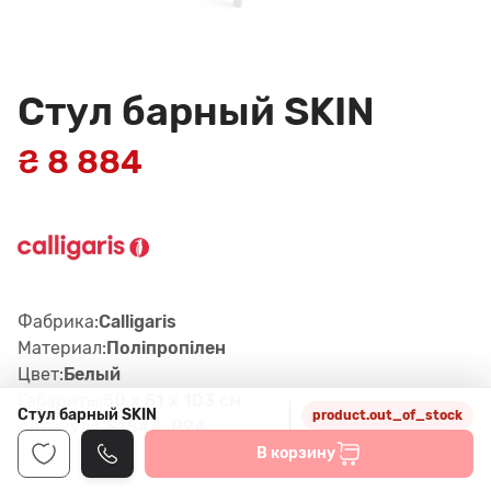
Стул барный SKIN
₴ 8 884
Фабрика:
Calligaris
Материал:
Поліпропілен
Цвет:
Белый
Габариты:
50 x 51 x 103 см
Стул барный SKIN
product.out_of_stock
Артикул:
CS1844, P94
В корзину