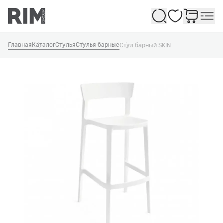
Избранное
Главная
Каталог
Стулья
Стулья барные
Стул барный SKIN