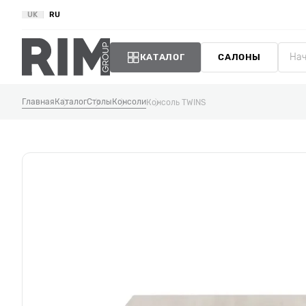
UK
RU
КАТАЛОГ
САЛОНЫ
Главная
Каталог
Столы
Консоли
Консоль TWINS