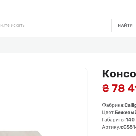
НАЙТИ
Консо
₴ 78 4
Фабрика:
Calli
Цвет:
Бежевы
Габариты:
140 
Артикул:
CS51