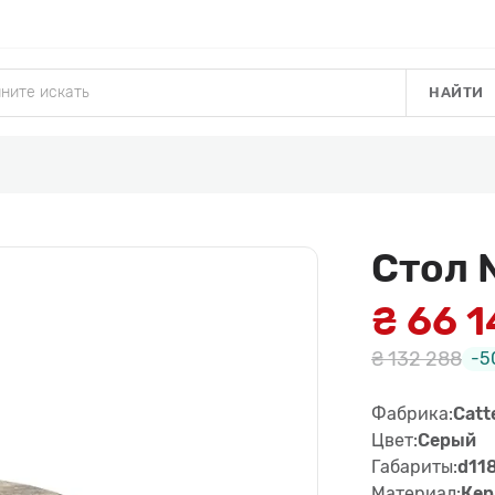
НАЙТИ
Стол 
₴ 66 
₴ 132 288
-5
Фабрика:
Catte
Цвет:
Серый
Габариты:
d118
Материал:
Кер