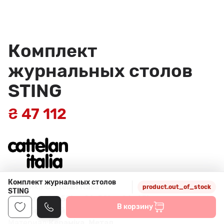
Комплект
журнальных столов
STING
₴ 47 112
Комплект журнальных столов
Фабрика:
Cattelan Italia
product.out_of_stock
STING
Габариты:
21x55h x 21x50h x 26x45h см
В корзину
Цвет:
Бежевий
Материал:
Керамiка, Метал