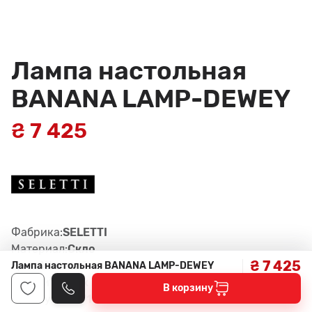
Лампа настольная
BANANA LAMP-DEWEY
₴ 7 425
Фабрика:
SELETTI
Материал:
Скло
₴ 7 425
Цвет:
Желтый
Лампа настольная BANANA LAMP-DEWEY
Габариты:
33 x 23,5 x 19 см
В корзину
Артикул:
13071