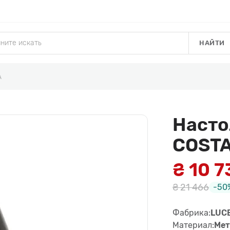
НАЙТИ
A
Насто
COST
₴ 10 7
₴ 21 466
-50
Фабрика:
LUC
Материал:
Мет