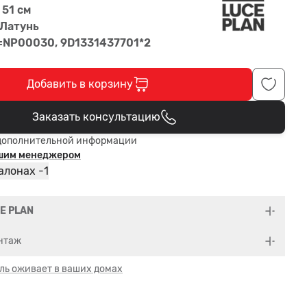
 51 см
 Латунь
=NP00030, 9D1331437701*2
Добавить в корзину
Заказать консультацию
В корзине
дополнительной информации
ашим менеджером
1
алонах -
E PLAN
нтаж
ль оживает в ваших домах