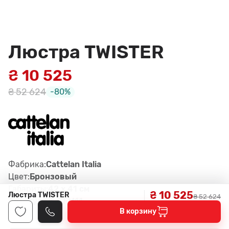
Люстра TWISTER
₴ 10 525
₴ 52 624
-80%
Фабрика:
Cattelan Italia
Цвет:
Бронзовый
Габариты:
42 x 41 см
₴ 10 525
Люстра TWISTER
₴ 52 624
Артикул:
S1, GFM11
В корзину