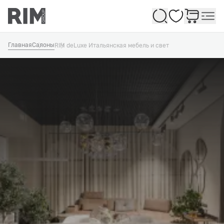
Избранное
Главная
Салоны
RIM deLuxe Итальянская мебель и свет