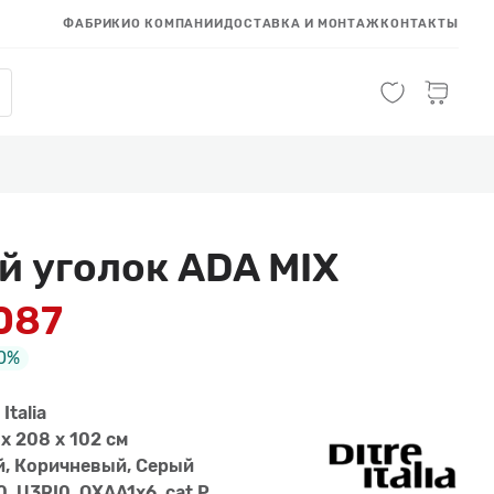
ФАБРИКИ
О КОМПАНИИ
ДОСТАВКА И МОНТАЖ
КОНТАКТЫ
й уголок ADA MIX
 087
0%
 Italia
x 208 x 102 см
, Коричневый, Серый
0, U3RI0, QXAA1x6 cat.P,