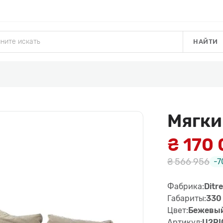
НАЙТИ
Мягки
₴ 170
₴ 566 956
-7
Фабрика:
Ditre
Габариты:
330 
Цвет:
Бежевый
Артикул:
U2RI