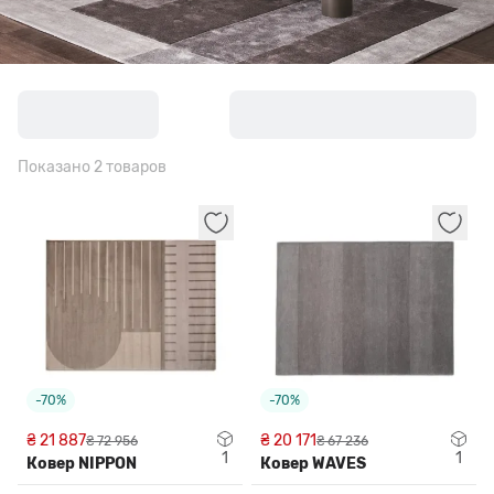
Показано 2 товаров
-70%
-70%
₴ 21 887
₴ 20 171
₴ 72 956
₴ 67 236
1
1
Ковер NIPPON
Ковер WAVES