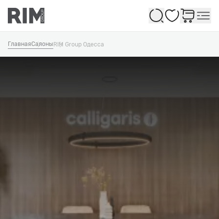
Избранное
Главная
Салоны
RIM Group Одесcа