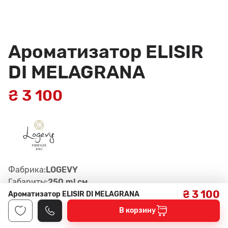
Ароматизатор ELISIR
DI MELAGRANA
₴ 3 100
Фабрика:
LOGEVY
Габариты:
250 ml см
₴ 3 100
Цвет:
Красный
Ароматизатор ELISIR DI MELAGRANA
Артикул:
ELISIR DI MELAGRANA
В корзину