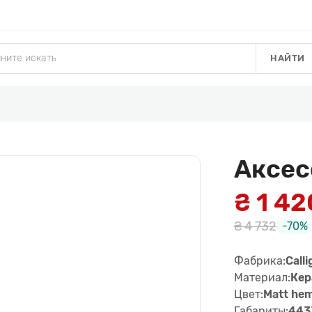
НАЙТИ
Аксес
₴ 1 42
₴ 4 732
-70%
Фабрика:
Calli
Материал:
Кер
Цвет:
Matt he
Габариты:
443