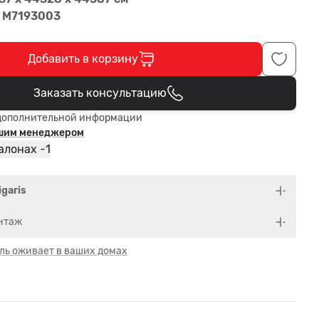
, M7193003
Добавить в корзину
Заказать консультацию
В корзине
дополнительной информации
ашим менеджером
1
алонах -
igaris
нтаж
ль оживает в ваших домах