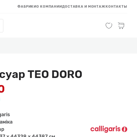
ФАБРИКИ
О КОМПАНИИ
ДОСТАВКА И МОНТАЖ
КОНТАКТЫ
суар TEO DORO
0
garis
амiка
mp
37 x 44328 x 44387 см