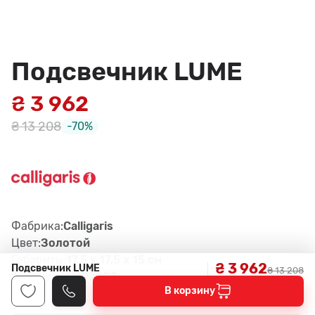
Подсвечник LUME
₴ 3 962
₴ 13 208
-70%
Фабрика:
Calligaris
Цвет:
Золотой
Габариты:
17,5 x 17,5 x 15 см
₴ 3 962
Подсвечник LUME
₴ 13 208
Артикул:
M7197001
В корзину