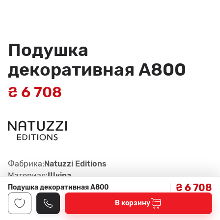
Подушка
декоративная A800
₴ 6 708
Фабрика:
Natuzzi Editions
Материал:
Шкiра
₴ 6 708
Цвет:
Серый
Подушка декоративная A800
Габариты:
50x50x14H см
В корзину
Артикул:
322, col. 15CT