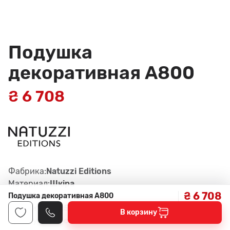
Подушка
декоративная A800
₴ 6 708
Фабрика:
Natuzzi Editions
Материал:
Шкiра
₴ 6 708
Цвет:
Коричневий
Подушка декоративная A800
Габариты:
50x50x14 см
В корзину
Артикул:
322, col.15C5