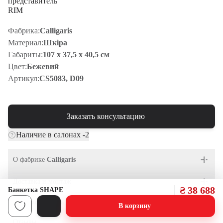
Фабрика:
Calligaris
Материал:
Шкiра
Габариты:
107 x 37,5 x 40,5 см
Цвет:
Бежевий
Артикул:
CS5083, D09
Заказать консультацию
2
Наличие в салонах -
О фабрике
Calligaris
Доставка и монтаж
₴ 38 688
Банкетка SHAPE
Как наша мебель оживает в ваших домах
В корзину
Отзывы