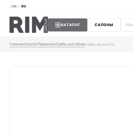
UK
RU
КАТАЛОГ
САЛОНЫ
Главная
Каталог
Прихожая
Тумбы для обуви
тумба під взуття