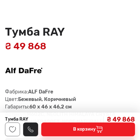
Тумба RAY
₴ 49 868
Фабрика:
ALF DaFre
Цвет:
Бежевый, Коричневый
Габариты:
60 x 46 x 46,2 см
Артикул:
M602C, NEOLITH HIMALAYA CRYSTA
₴ 49 868
Тумба RAY
L ULTRASOFT, NOCE NATURALE
В корзину