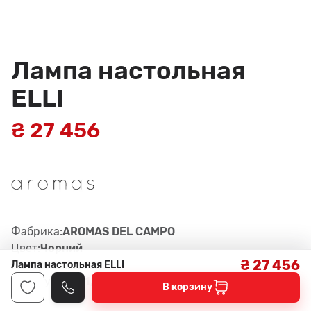
Лампа настольная
ELLI
₴ 27 456
Фабрика:
AROMAS DEL CAMPO
Цвет:
Чорний
₴ 27 456
Материал:
Метал
Лампа настольная ELLI
Артикул:
S1311, MATT BLACK, BLACK
В корзину